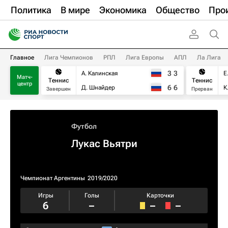
Политика
В мире
Экономика
Общество
Про
Главное
Лига Чемпионов
РПЛ
Лига Европы
АПЛ
Ла Лига
3
3
А. Калинская
Е
Матч-
Теннис
Теннис
центр
6
6
Д. Шнайдер
К
Завершен
Прерван
Футбол
Лукас Вьятри
Чемпионат Аргентины
2019/2020
Игры
Голы
Карточки
6
–
–
–