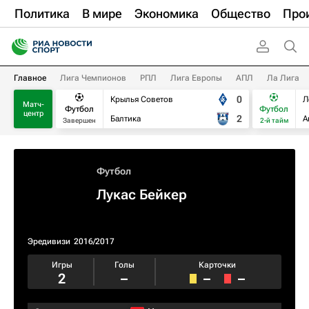
Политика
В мире
Экономика
Общество
Про
Главное
Лига Чемпионов
РПЛ
Лига Европы
АПЛ
Ла Лига
0
Крылья Советов
Л
Матч-
Футбол
Футбол
центр
2
Балтика
А
Завершен
2-й тайм
Футбол
Лукас Бейкер
Эредивизи
2016/2017
Игры
Голы
Карточки
2
–
–
–