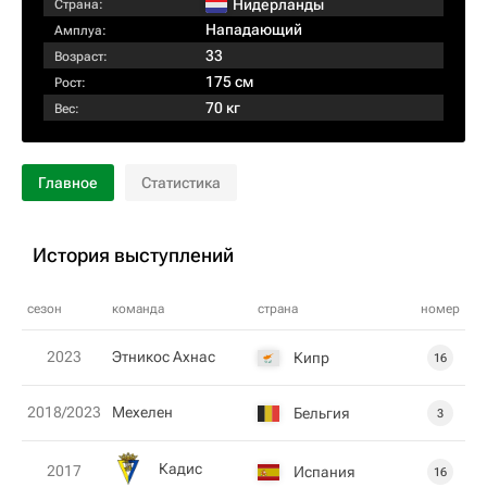
Нидерланды
Страна:
Нападающий
Амплуа:
33
Возраст:
175 см
Рост:
70 кг
Вес:
Главное
Статистика
История выступлений
сезон
команда
страна
номер
2023
Этникос Ахнас
Кипр
16
2018/2023
Мехелен
Бельгия
3
Кадис
2017
Испания
16