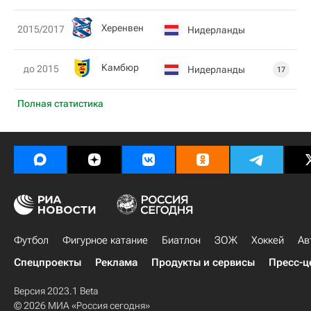
Херенвен
2015/2017
Нидерланды
Камбюр
до 2015
Нидерланды
17
Полная статистика
Футбол
Фигурное катание
Биатлон
ЗОЖ
Хоккей
Ав
Спецпроекты
Реклама
Продукты и сервисы
Пресс-ц
Версия 2023.1 Beta
© 2026 МИА «Россия сегодня»