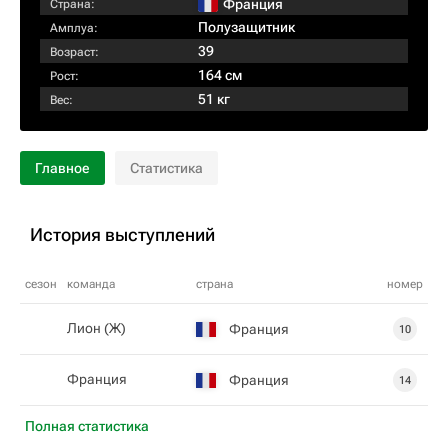
Франция
Страна:
Полузащитник
Амплуа:
39
Возраст:
164 см
Рост:
51 кг
Вес:
Главное
Статистика
История выступлений
сезон
команда
страна
номер
Лион (Ж)
Франция
10
Франция
Франция
14
Полная статистика