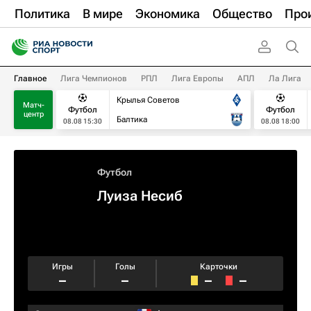
Политика
В мире
Экономика
Общество
Про
Главное
Лига Чемпионов
РПЛ
Лига Европы
АПЛ
Ла Лига
Крылья Советов
Матч-
Футбол
Футбол
центр
Балтика
08.08 15:30
08.08 18:00
Футбол
Луиза Несиб
Игры
Голы
Карточки
–
–
–
–