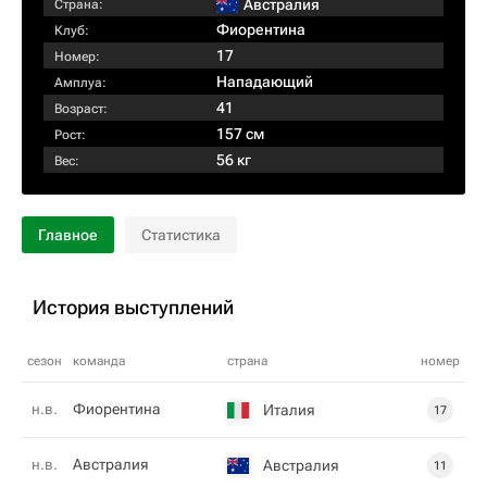
Австралия
Страна:
Фиорентина
Клуб:
17
Номер:
Нападающий
Амплуа:
41
Возраст:
157 см
Рост:
56 кг
Вес:
Главное
Статистика
История выступлений
сезон
команда
страна
номер
н.в.
Фиорентина
Италия
17
н.в.
Австралия
Австралия
11