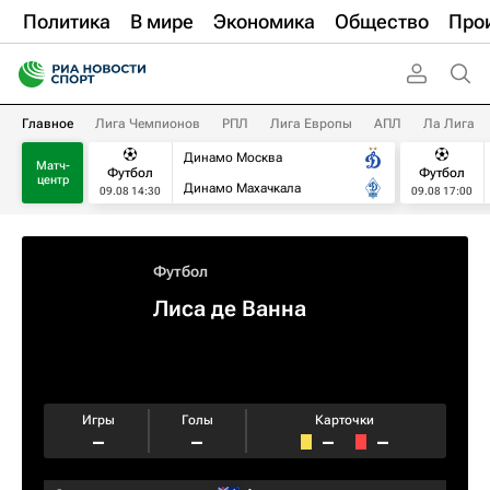
Политика
В мире
Экономика
Общество
Про
Главное
Лига Чемпионов
РПЛ
Лига Европы
АПЛ
Ла Лига
Динамо Москва
Матч-
Футбол
Футбол
центр
Динамо Махачкала
09.08 14:30
09.08 17:00
Футбол
Лиса де Ванна
Игры
Голы
Карточки
–
–
–
–