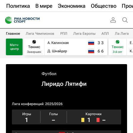
Политика
В мире
Экономика
Общество
Про
Главное
Лига Чемпионов
РПЛ
Лига Европы
АПЛ
Ла Лига
3
3
А. Калинская
Е
Матч-
Теннис
Теннис
центр
6
6
Д. Шнайдер
К
Завершен
3-й сет
Футбол
Лиридо Лятифи
Лига конференций
2025/2026
Игры
Голы
Карточки
1
–
1
–