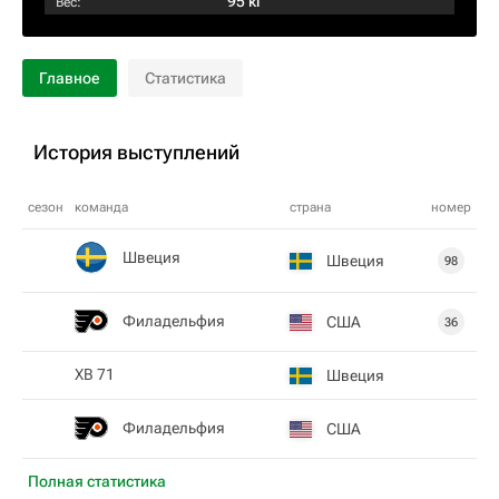
95 кг
Вес:
Главное
Статистика
История выступлений
сезон
команда
страна
номер
Швеция
Швеция
98
Филадельфия
США
36
XВ 71
Швеция
Филадельфия
США
Полная статистика