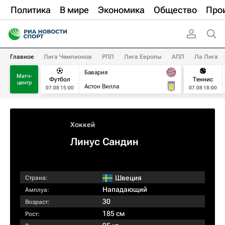
Политика
В мире
Экономика
Общество
Про
Главное
Лига Чемпионов
РПЛ
Лига Европы
АПЛ
Ла Лига
Бавария
Матч-
Футбол
Теннис
центр
Астон Вилла
07.08 15:00
07.08 18:00
Хоккей
Линус Сандин
Швеция
Страна:
Нападающий
Амплуа:
30
Возраст:
185 см
Рост: