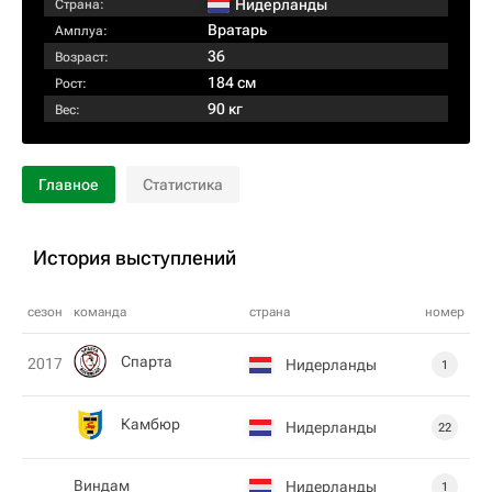
Нидерланды
Страна:
Вратарь
Амплуа:
36
Возраст:
184 см
Рост:
90 кг
Вес:
Главное
Статистика
История выступлений
сезон
команда
страна
номер
Спарта
2017
Нидерланды
1
Камбюр
Нидерланды
22
Виндам
Нидерланды
1