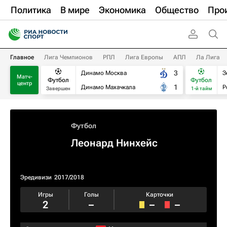
Политика
В мире
Экономика
Общество
Про
Главное
Лига Чемпионов
РПЛ
Лига Европы
АПЛ
Ла Лига
3
Динамо Москва
З
Матч-
Футбол
Футбол
центр
1
Динамо Махачкала
Р
Завершен
1-й тайм
Футбол
Леонард Нинхейс
Эредивизи
2017/2018
Игры
Голы
Карточки
2
–
–
–