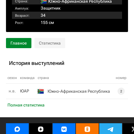
Южно-Африканская Республика
Страна:
Защитник
Амплуа:
34
Возраст:
155 см
Рост:
Главное
Статистика
История выступлений
сезон
команда
страна
номер
н.в.
ЮАР
Южно-Африканская Республика
2
Полная статистика