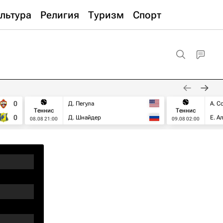
льтура
Религия
Туризм
Спорт
0
Д. Пегула
А. С
Теннис
Теннис
0
Д. Шнайдер
Е. А
08.08 21:00
09.08 02:00