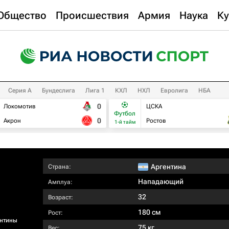
Общество
Происшествия
Армия
Наука
Ку
Серия А
Бундеслига
Лига 1
КХЛ
НХЛ
Евролига
НБА
0
Локомотив
ЦСКА
Футбол
0
Акрон
Ростов
1-й тайм
Аргентина
Страна:
Нападающий
Амплуа:
32
Возраст:
180 см
Рост:
ентины
75 кг
Вес: