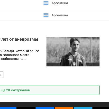
Аргентина
Аргентина
9 лет от аневризмы
Ринальди, который ранее
в головного мозга,
сообщается на...
а
Еще 20 материалов