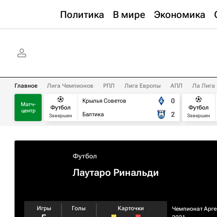
Политика
В мире
Экономика
Главное
Лига Чемпионов
РПЛ
Лига Европы
АПЛ
Ла Лига
0
Крылья Советов
Матч-
Футбол
Футбол
центр
2
Балтика
Завершен
Завершен
Футбол
Лаутаро Ринальди
Игры
Голы
Карточки
Чемпионат Арг