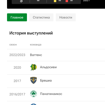
5
–
–
–
2021
Главное
Статистика
Новости
История выступлений
сезон
команда
2022/2023
Ваттенс
Альдосиви
2020
Брешиа
2017
Панатинаикос
2016/2017