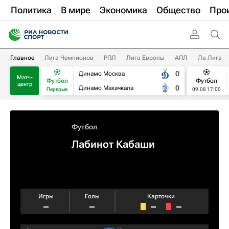
Политика
В мире
Экономика
Общество
Про
Главное
Лига Чемпионов
РПЛ
Лига Европы
АПЛ
Ла Лига
0
Динамо Москва
Матч-
Футбол
Футбол
центр
0
Динамо Махачкала
Перерыв
09.08 17:00
Футбол
Лабинот Кабаши
Игры
Голы
Карточки
–
–
–
–