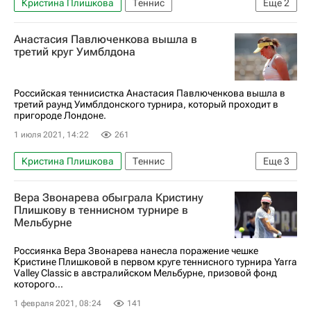
Кристина Плишкова
Теннис
Еще
2
Валерия Савиных
Анастасия Павлюченкова вышла в
Открытый чемпионат США по теннису (US Open)
третий круг Уимблдона
Российская теннисистка Анастасия Павлюченкова вышла в
третий раунд Уимблдонского турнира, который проходит в
пригороде Лондоне.
1 июля 2021, 14:22
261
Кристина Плишкова
Теннис
Еще
3
Анастасия Павлюченкова
Вера Звонарева обыграла Кристину
Женская теннисная ассоциация (WTA)
Плишкову в теннисном турнире в
Мельбурне
Уимблдон
Россиянка Вера Звонарева нанесла поражение чешке
Кристине Плишковой в первом круге теннисного турнира Yarra
Valley Classic в австралийском Мельбурне, призовой фонд
которого...
1 февраля 2021, 08:24
141