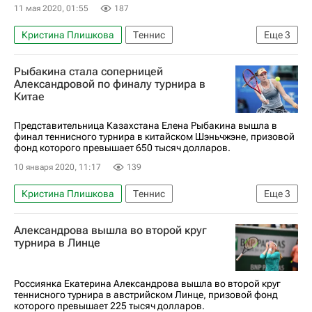
11 мая 2020, 01:55
187
Кристина Плишкова
Теннис
Еще
3
Петра Квитова
Каролина Плишкова
Рыбакина стала соперницей
Спорт в условиях пандемии коронавируса
Александровой по финалу турнира в
Китае
Представительница Казахстана Елена Рыбакина вышла в
финал теннисного турнира в китайском Шэньчжэне, призовой
фонд которого превышает 650 тысяч долларов.
10 января 2020, 11:17
139
Кристина Плишкова
Теннис
Еще
3
WTA Шэньчжэнь
Елена Рыбакина
Александрова вышла во второй круг
Екатерина Александрова
турнира в Линце
Россиянка Екатерина Александрова вышла во второй круг
теннисного турнира в австрийском Линце, призовой фонд
которого превышает 225 тысяч долларов.