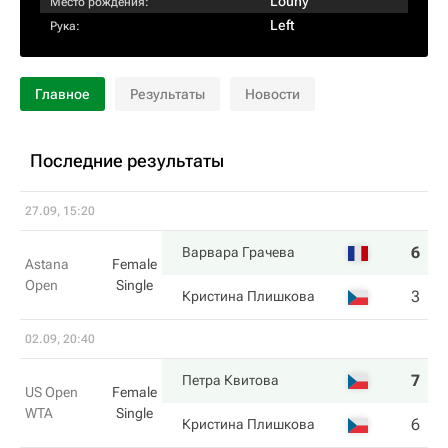
Louny
Место рождения:
Left
Рука:
Главное
Результаты
Новости
Последние результаты
27.09, 15:20
6
7
Варвара Грачева
Astana
Female
Open
Single
3
6
Кристина Плишкова
02.09, 20:40
7
6
Петра Квитова
US Open
Female
WTA
Single
6
2
Кристина Плишкова