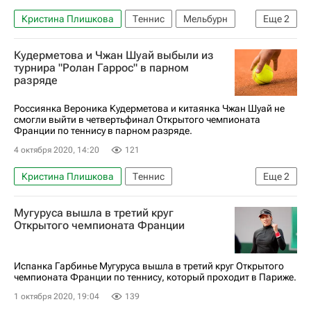
Кристина Плишкова
Теннис
Мельбурн
Еще
2
Чжан Шуай
Вера Звонарева
Кудерметова и Чжан Шуай выбыли из
турнира "Ролан Гаррос" в парном
разряде
Россиянка Вероника Кудерметова и китаянка Чжан Шуай не
смогли выйти в четвертьфинал Открытого чемпионата
Франции по теннису в парном разряде.
4 октября 2020, 14:20
121
Кристина Плишкова
Теннис
Еще
2
Барбора Крейчикова
Катерина Синякова
Мугуруса вышла в третий круг
Открытого чемпионата Франции
Испанка Гарбинье Мугуруса вышла в третий круг Открытого
чемпионата Франции по теннису, который проходит в Париже.
1 октября 2020, 19:04
139