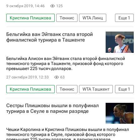
9 октября 2019, 14:46
125
Кристина Плишкова
Теннис
WTA Линц
Еще
1
Екатерина Александрова
Бельгийка ван Эйтванк стала второй
финалисткой турнира в Ташкенте
Бельгийка Алисон ван Эйтванк стала второй финалисткой
теннисного турнира в Ташкенте, призовой фонд которого
превышает 225 тысяч долларов.
27 сентября 2019, 12:33
63
Кристина Плишкова
Теннис
WTA Ташкент
Еще
1
Алисон ван Уйтванк
Сестры Плишковы вышли в полуфинал
турнира в Сеуле в парном разряде
Чешки Каролина и Кристина Плишковы вышли в полуфинал
теннисного турнира в Сеуле, призовой фонд которого
превышает 225 тысяч долларов, в парном разряде.