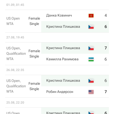
01.09, 01:45
4
3
Данка Ковинич
US Open
Female
WTA
Single
6
6
Кристина Плишкова
27.08, 19:45
7
6
Кристина Плишкова
US Open,
Female
Qualification
Single
WTA
6
4
Камилла Рахимова
26.08, 22:35
6
6
Кристина Плишкова
US Open,
Female
Qualification
Single
WTA
7
4
Робин Андерсон
25.08, 22:20
6
6
Кристина Плишкова
US Open,