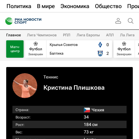
Политика
В мире
Экономика
Общество
Про
Главное
Лига Чемпионов
РПЛ
Лига Европы
АПЛ
Ла Лига
0
Крылья Советов
Матч-
Футбол
Футбол
центр
2
Балтика
Завершен
Завершен
Теннис
Кристина Плишкова
Чехия
Страна:
34
Возраст:
184 см
Рост:
73 кг
Вес: