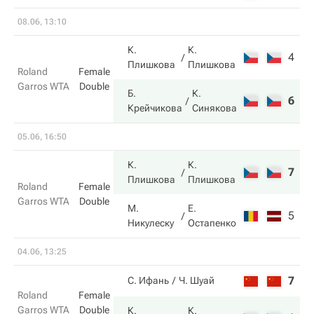
08.06, 13:10
К.
К.
4
4
Плишкова
Плишкова
Roland
Female
Garros WTA
Double
Б.
К.
6
6
Крейчикова
Синякова
05.06, 16:50
К.
К.
7
1
Плишкова
Плишкова
Roland
Female
Garros WTA
Double
М.
Е.
5
6
Никулеску
Остапенко
04.06, 13:25
7
3
С. Ифань
Ч. Шуай
Roland
Female
Garros WTA
Double
К.
К.