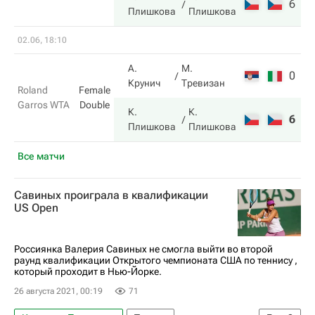
6
6
Плишкова
Плишкова
02.06, 18:10
А.
М.
0
1
Крунич
Тревизан
Roland
Female
Garros WTA
Double
К.
К.
6
6
Плишкова
Плишкова
Все матчи
Савиных проиграла в квалификации
US Open
Россиянка Валерия Савиных не смогла выйти во второй
раунд квалификации Открытого чемпионата США по теннису ,
который проходит в Нью-Йорке.
26 августа 2021, 00:19
71