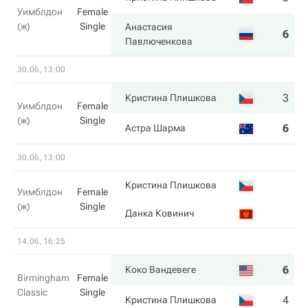
Уимблдон
Female
(ж)
Single
Анастасия
6
6
Павлюченкова
30.06, 13:00
3
6
Кристина Плишкова
Уимблдон
Female
(ж)
Single
6
4
Астра Шарма
30.06, 13:00
Кристина Плишкова
Уимблдон
Female
(ж)
Single
Данка Ковинич
14.06, 16:25
6
7
Коко Вандевеге
Birmingham
Female
Classic
Single
4
6
Кристина Плишкова