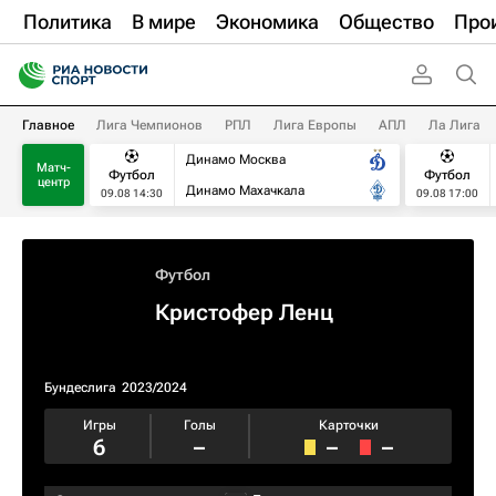
Политика
В мире
Экономика
Общество
Про
Главное
Лига Чемпионов
РПЛ
Лига Европы
АПЛ
Ла Лига
Динамо Москва
Матч-
Футбол
Футбол
центр
Динамо Махачкала
09.08 14:30
09.08 17:00
Футбол
Кристофер Ленц
Бундеслига
2023/2024
Игры
Голы
Карточки
6
–
–
–