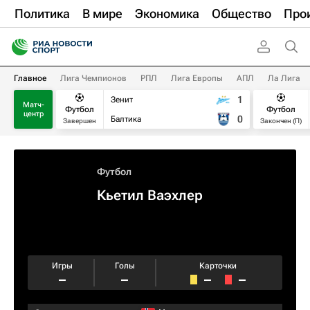
Политика
В мире
Экономика
Общество
Про
Главное
Лига Чемпионов
РПЛ
Лига Европы
АПЛ
Ла Лига
1
Зенит
Матч-
Футбол
Футбол
центр
0
Балтика
Завершен
Закончен (П)
Футбол
Кьетил Ваэхлер
Игры
Голы
Карточки
–
–
–
–