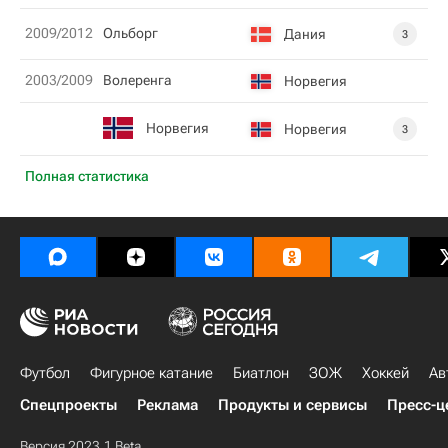
2009/2012
Ольборг
Дания
3
2003/2009
Волеренга
Норвегия
Норвегия
Норвегия
3
Полная статистика
Футбол
Фигурное катание
Биатлон
ЗОЖ
Хоккей
Ав
Спецпроекты
Реклама
Продукты и сервисы
Пресс-ц
Версия 2023.1 Beta