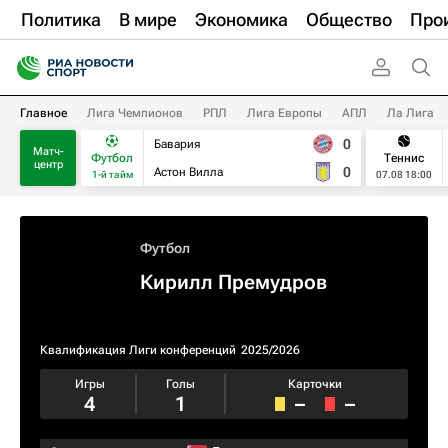
Политика
В мире
Экономика
Общество
Про
Главное
Лига Чемпионов
РПЛ
Лига Европы
АПЛ
Ла Лига
0
Бавария
Матч-
Футбол
Теннис
центр
0
Астон Вилла
1-й тайм
07.08 18:00
Футбол
Кирилл Премудров
Квалификация Лиги конференций
2025/2026
Игры
Голы
Карточки
4
1
–
–