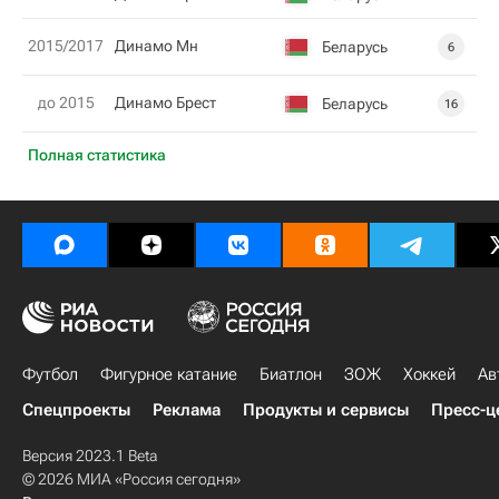
2015/2017
Динамо Мн
Беларусь
6
до 2015
Динамо Брест
Беларусь
16
Полная статистика
Футбол
Фигурное катание
Биатлон
ЗОЖ
Хоккей
Ав
Спецпроекты
Реклама
Продукты и сервисы
Пресс-ц
Версия 2023.1 Beta
© 2026 МИА «Россия сегодня»