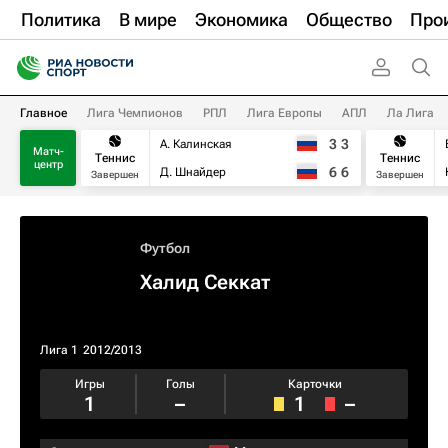
Политика
В мире
Экономика
Общество
Про
Главное
Лига Чемпионов
РПЛ
Лига Европы
АПЛ
Ла Лига
3
3
А. Калинская
Матч-
Теннис
Теннис
центр
6
6
Д. Шнайдер
Завершен
Завершен
Футбол
Халид Секкат
Лига 1
2012/2013
Игры
Голы
Карточки
1
–
1
–