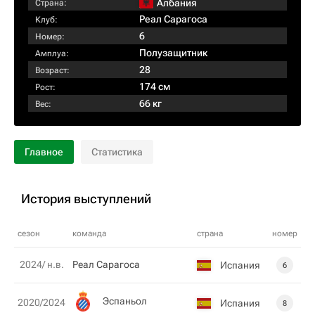
Албания
Страна:
Реал Сарагоса
Клуб:
6
Номер:
Полузащитник
Амплуа:
28
Возраст:
174 см
Рост:
66 кг
Вес:
Главное
Статистика
История выступлений
сезон
команда
страна
номер
2024/ н.в.
Реал Сарагоса
Испания
6
Эспаньол
2020/2024
Испания
8