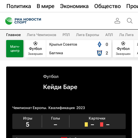
Политика
В мире
Экономика
Общество
Про
Главное
Лига Чемпионов
РПЛ
Лига Европы
АПЛ
Ла Лига
0
Крылья Советов
Матч-
Футбол
Футбол
центр
2
Балтика
Завершен
Завершен
Футбол
Кейди Баре
Чемпионат Европы. Квалификация​
2023
Игры
Голы
Карточки
5
–
–
–