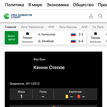
Политика
В мире
Экономика
Общество
Про
Главное
Лига Чемпионов
РПЛ
Лига Европы
АПЛ
Ла Лига
3
3
А. Калинская
Матч-
Теннис
Теннис
центр
6
6
Д. Шнайдер
Завершен
Завершен
Футбол
Кенни Степпе
Эредивизи
2011/2012
Игры
Голы
Карточки
1
–
–
–