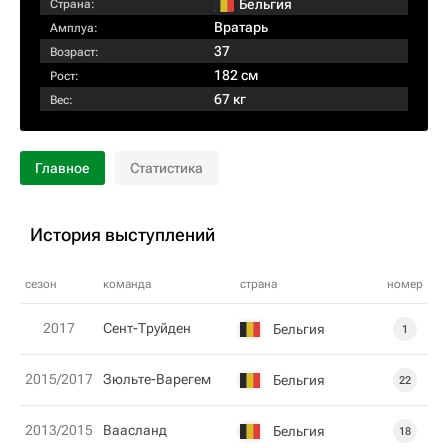
Бельгия
Страна:
Вратарь
Амплуа:
37
Возраст:
182 см
Рост:
67 кг
Вес:
Главное
Статистика
История выступлений
сезон
команда
страна
номер
2017
Сент-Труйден
Бельгия
1
2015/2017
Зюльте-Варегем
Бельгия
22
2013/2015
Ваасланд
Бельгия
18