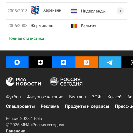
Херенвен
2008/2013
Нидерланды
1
2006/2008
Жерминаль
Бельгия
Полная статистика
Футбол
Фигурное катание
Биатлон
ЗОЖ
Хоккей
Ав
Спецпроекты
Реклама
Продукты и сервисы
Пресс-ц
Версия 2023.1 Beta
© 2026 МИА «Россия сегодня»
Вакансии