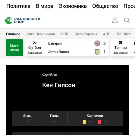
Политика
В мире
Экономика
Общество
Про
Главное
Лига Чемпионов
РПЛ
Лига Европы
АПЛ
Ла Лига
2
Бавария
Матч-
Футбол
Теннис
центр
1
Астон Вилла
Завершен
Завершен
Футбол
Кен Гипсон
Игры
Голы
Карточки
–
–
–
–