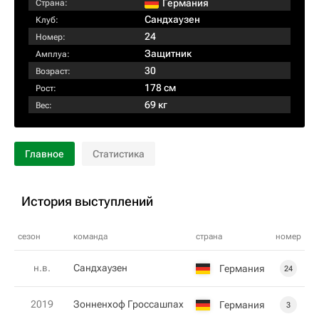
Германия
Страна:
Сандхаузен
Клуб:
24
Номер:
Защитник
Амплуа:
30
Возраст:
178 см
Рост:
69 кг
Вес:
Главное
Статистика
История выступлений
сезон
команда
страна
номер
н.в.
Сандхаузен
Германия
24
2019
Зонненхоф Гроссашпах
Германия
3