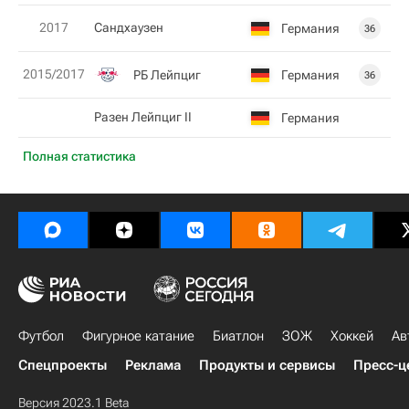
2017
Сандхаузен
Германия
36
2015/2017
РБ Лейпциг
Германия
36
Разен Лейпциг II
Германия
Полная статистика
Футбол
Фигурное катание
Биатлон
ЗОЖ
Хоккей
Ав
Спецпроекты
Реклама
Продукты и сервисы
Пресс-ц
Версия 2023.1 Beta