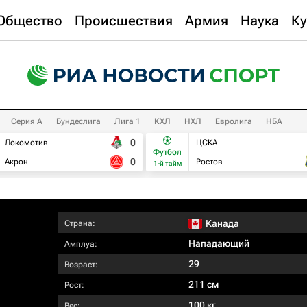
Общество
Происшествия
Армия
Наука
Ку
Серия А
Бундеслига
Лига 1
КХЛ
НХЛ
Евролига
НБА
0
Локомотив
ЦСКА
Футбол
0
Акрон
Ростов
1-й тайм
Канада
Страна:
Нападающий
Амплуа:
29
Возраст:
211 см
Рост:
100 кг
Вес: