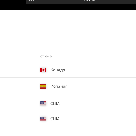
страна
Канада
Испания
США
США