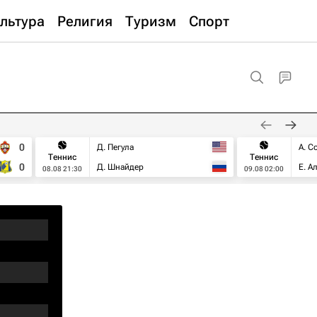
льтура
Религия
Туризм
Спорт
0
Д. Пегула
А. С
Теннис
Теннис
0
Д. Шнайдер
Е. А
08.08 21:30
09.08 02:00