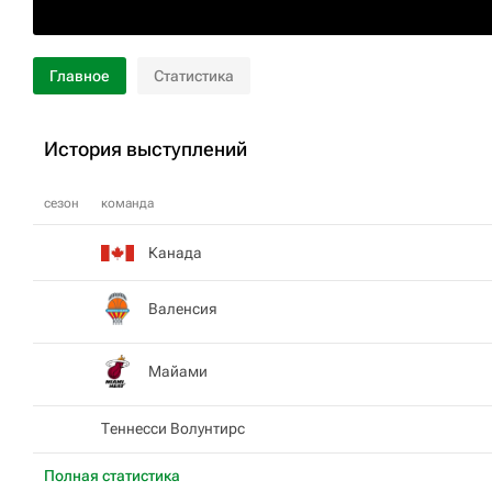
Главное
Статистика
История выступлений
сезон
команда
Канада
Валенсия
Майами
Теннесси Волунтирс
Полная статистика