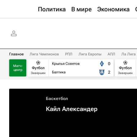
Политика
В мире
Экономика
Главное
Лига Чемпионов
РПЛ
Лига Европы
АПЛ
Ла Лига
0
Крылья Советов
Матч-
Футбол
Футбол
центр
2
Балтика
Завершен
Завершен
Баскетбол
Кайл Александер