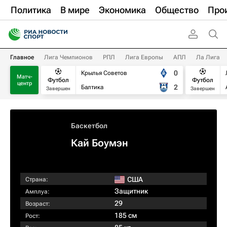
Политика
В мире
Экономика
Общество
Про
Главное
Лига Чемпионов
РПЛ
Лига Европы
АПЛ
Ла Лига
0
Крылья Советов
Матч-
Футбол
Футбол
центр
2
Балтика
Завершен
Завершен
Баскетбол
Кай Боумэн
США
Страна:
Защитник
Амплуа:
29
Возраст:
185 см
Рост: