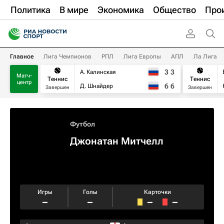
Политика
В мире
Экономика
Общество
Про
Главное
Лига Чемпионов
РПЛ
Лига Европы
АПЛ
Ла Лига
3
3
А. Калинская
Матч-
Теннис
Теннис
центр
6
6
Д. Шнайдер
Завершен
Завершен
Футбол
Джонатан Митчелл
Игры
Голы
Карточки
–
–
–
–