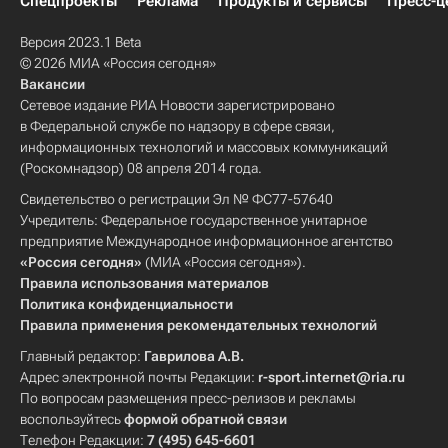
Спецпроекты
Реклама
Продукты и сервисы
Пресс-ц
Версия 2023.1 Beta
© 2026 МИА «Россия сегодня»
Вакансии
Сетевое издание РИА Новости зарегистрировано
в Федеральной службе по надзору в сфере связи,
информационных технологий и массовых коммуникаций
(Роскомнадзор) 08 апреля 2014 года.
Свидетельство о регистрации Эл № ФС77-57640
Учредитель: Федеральное государственное унитарное
предприятие Международное информационное агентство
«Россия сегодня»
(МИА «Россия сегодня»).
Правила использования материалов
Политика конфиденциальности
Правила применения рекомендательных технологий
Главный редактор:
Гаврилова А.В.
Адрес электронной почты Редакции:
r-sport.internet@ria.ru
По вопросам размещения пресс-релизов и рекламы
воспользуйтесь
формой обратной связи
Телефон Редакции:
7 (495) 645-6601