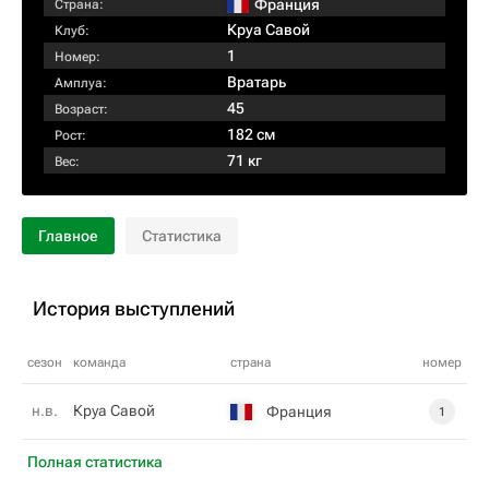
Франция
Страна:
Круа Савой
Клуб:
1
Номер:
Вратарь
Амплуа:
45
Возраст:
182 см
Рост:
71 кг
Вес:
Главное
Статистика
История выступлений
сезон
команда
страна
номер
н.в.
Круа Савой
Франция
1
Полная статистика