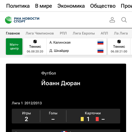
Политика
В мире
Экономика
Общество
Про
Главное
Лига Чемпионов
РПЛ
Лига Европы
АПЛ
Ла Лига
А. Калинская
Матч-
Теннис
Теннис
центр
Д. Шнайдер
06.08 20:20
06.08 21:00
Футбол
Йоанн Дюран
Лига 1
2012/2013
Игры
Голы
Карточки
2
–
1
–