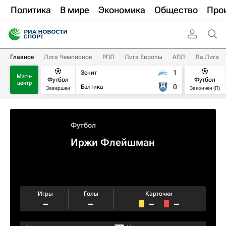
Политика
В мире
Экономика
Общество
Про
Главное
Лига Чемпионов
РПЛ
Лига Европы
АПЛ
Ла Лига
1
Зенит
Матч-
Футбол
Футбол
центр
0
Балтика
Завершен
Закончен (П)
Футбол
Иржи Флейшман
Игры
Голы
Карточки
–
–
–
–