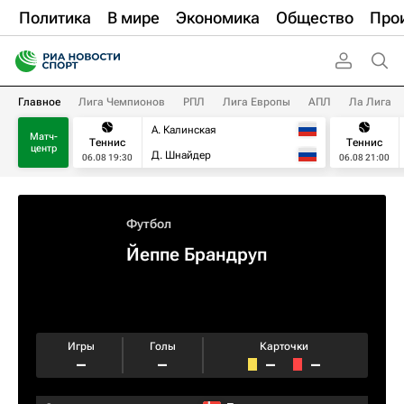
Политика
В мире
Экономика
Общество
Про
Главное
Лига Чемпионов
РПЛ
Лига Европы
АПЛ
Ла Лига
А. Калинская
Матч-
Теннис
Теннис
центр
Д. Шнайдер
06.08 19:30
06.08 21:00
Футбол
Йеппе Брандруп
Игры
Голы
Карточки
–
–
–
–