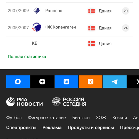
Раннерс
2007/2009
Дания
20
ФК Копенгаген
2005/2007
Дания
24
КБ
Дания
Полная статистика
Футбол
Фигурное катание
Биатлон
ЗОЖ
Хоккей
Ав
Спецпроекты
Реклама
Продукты и сервисы
Пресс-ц