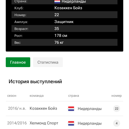
Нидерланды
Страна:
Козаккен Бойз
Клуб:
22
Номер:
Защитник
Амплуа:
35
Возраст:
178 см
Рост:
76 кг
Вес:
Главное
Статистика
История выступлений
сезон
команда
страна
номер
2016/ н.в.
Козаккен Бойз
Нидерланды
22
2014/2016
Хелмонд Спорт
Нидерланды
4