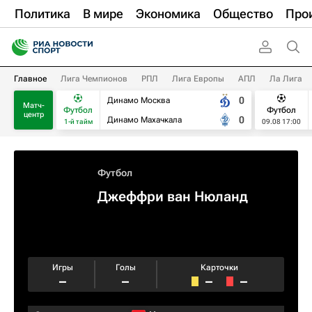
Политика
В мире
Экономика
Общество
Про
Главное
Лига Чемпионов
РПЛ
Лига Европы
АПЛ
Ла Лига
0
Динамо Москва
Матч-
Футбол
Футбол
центр
0
Динамо Махачкала
1-й тайм
09.08 17:00
Футбол
Джеффри ван Нюланд
Игры
Голы
Карточки
–
–
–
–