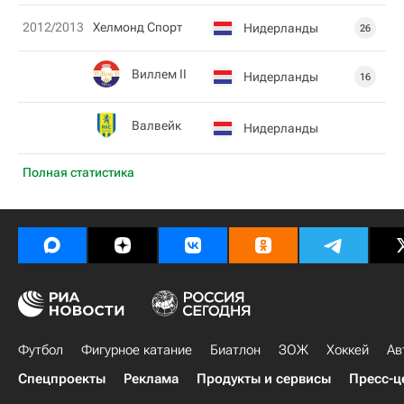
2012/2013
Хелмонд Спорт
Нидерланды
26
Виллем II
Нидерланды
16
Валвейк
Нидерланды
Полная статистика
Футбол
Фигурное катание
Биатлон
ЗОЖ
Хоккей
Ав
Спецпроекты
Реклама
Продукты и сервисы
Пресс-ц