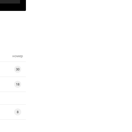
номер
30
18
8