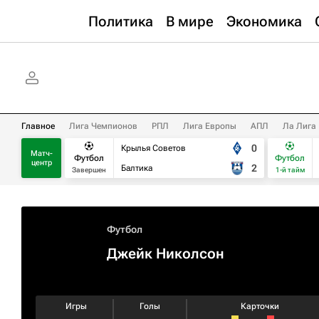
Политика
В мире
Экономика
Главное
Лига Чемпионов
РПЛ
Лига Европы
АПЛ
Ла Лига
0
Крылья Советов
Матч-
Футбол
Футбол
центр
2
Балтика
Завершен
1-й тайм
Футбол
Джейк Николсон
Игры
Голы
Карточки