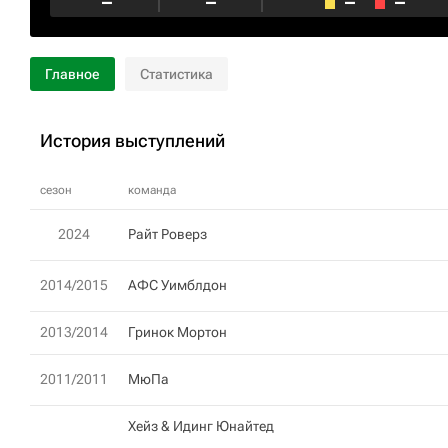
–
–
–
–
Главное
Статистика
История выступлений
сезон
команда
2024
Райт Роверз
2014/2015
АФС Уимблдон
2013/2014
Гринок Мортон
2011/2011
МюПа
Хейз & Идинг Юнайтед