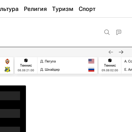
льтура
Религия
Туризм
Спорт
Д. Пегула
А. С
Теннис
Теннис
Д. Шнайдер
Е. А
08.08 21:00
09.08 02:00