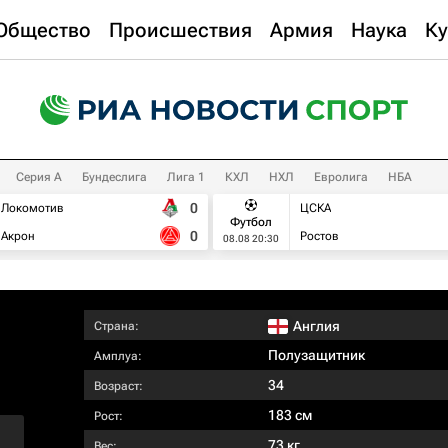
Общество
Происшествия
Армия
Наука
Ку
Серия А
Бундеслига
Лига 1
КХЛ
НХЛ
Евролига
НБА
0
Локомотив
ЦСКА
Футбол
0
Акрон
Ростов
08.08 20:30
Англия
Страна:
Полузащитник
Амплуа:
34
Возраст:
183 см
Рост:
73 кг
Вес: