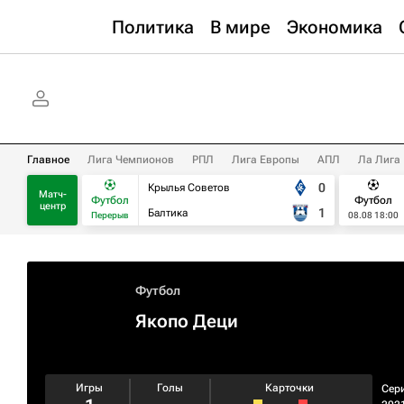
Политика
В мире
Экономика
Главное
Лига Чемпионов
РПЛ
Лига Европы
АПЛ
Ла Лига
0
Крылья Советов
Матч-
Футбол
Футбол
центр
1
Балтика
Перерыв
08.08 18:00
Футбол
Якопо Деци
Игры
Голы
Карточки
Сер