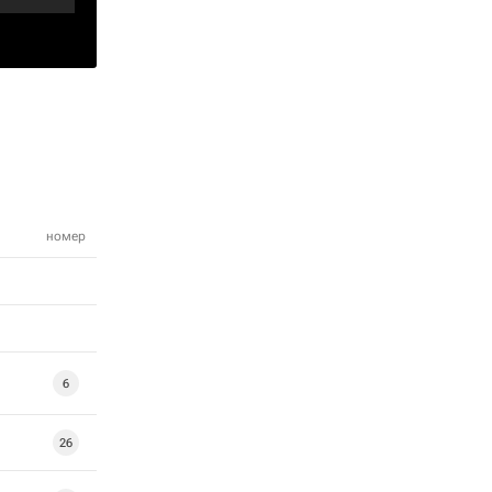
номер
6
26