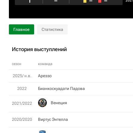
1
–
–
–
202
Главное
Статистика
История выступлений
сезон
команда
2025/ н.в.
Ареззо
2022
Бианкоскуадати Падова
Венеция
2021/2022
2020/2020
Виртус Энтелла