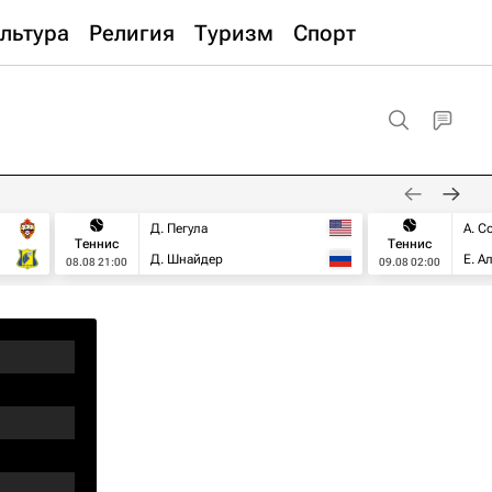
льтура
Религия
Туризм
Спорт
Д. Пегула
А. С
Теннис
Теннис
Д. Шнайдер
Е. А
08.08 21:00
09.08 02:00