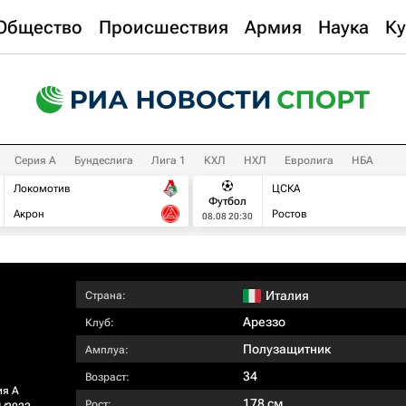
Общество
Происшествия
Армия
Наука
Ку
Серия А
Бундеслига
Лига 1
КХЛ
НХЛ
Евролига
НБА
Локомотив
ЦСКА
Футбол
Акрон
Ростов
08.08 20:30
Италия
Страна:
Ареззо
Клуб:
Полузащитник
Амплуа:
34
Возраст:
ия А
178 см
Рост: