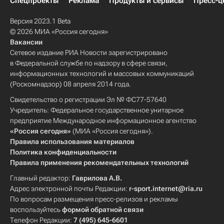
Спецпроекты
Реклама
Продукты и сервисы
Пресс-ц
Версия 2023.1 Beta
© 2026 МИА «Россия сегодня»
Вакансии
Сетевое издание РИА Новости зарегистрировано
в Федеральной службе по надзору в сфере связи,
информационных технологий и массовых коммуникаций
(Роскомнадзор) 08 апреля 2014 года.
Свидетельство о регистрации Эл № ФС77-57640
Учредитель: Федеральное государственное унитарное
предприятие Международное информационное агентство
«Россия сегодня»
(МИА «Россия сегодня»).
Правила использования материалов
Политика конфиденциальности
Правила применения рекомендательных технологий
Главный редактор:
Гаврилова А.В.
Адрес электронной почты Редакции:
r-sport.internet@ria.ru
По вопросам размещения пресс-релизов и рекламы
воспользуйтесь
формой обратной связи
Телефон Редакции:
7 (495) 645-6601