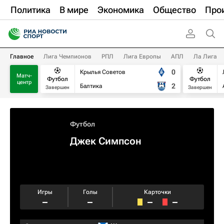
Политика
В мире
Экономика
Общество
Про
Главное
Лига Чемпионов
РПЛ
Лига Европы
АПЛ
Ла Лига
0
Крылья Советов
Матч-
Футбол
Футбол
центр
2
Балтика
Завершен
Завершен
Футбол
Джек Симпсон
Игры
Голы
Карточки
–
–
–
–