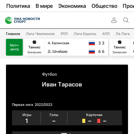
Политика
В мире
Экономика
Общество
Про
Главное
Лига Чемпионов
РПЛ
Лига Европы
АПЛ
Ла Лига
3
3
А. Калинская
Матч-
Теннис
Теннис
центр
6
6
Д. Шнайдер
Завершен
Завершен
Футбол
Иван Тарасов
Первая лига
2022/2023
Игры
Голы
Карточки
1
–
–
–