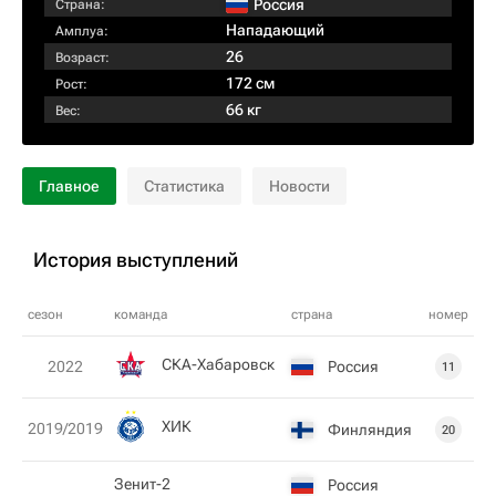
Россия
Страна:
Нападающий
Амплуа:
26
Возраст:
172 см
Рост:
66 кг
Вес:
Главное
Статистика
Новости
История выступлений
сезон
команда
страна
номер
СКА-Хабаровск
Россия
2022
11
ХИК
2019/2019
Финляндия
20
Зенит-2
Россия