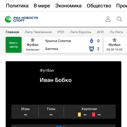
Политика
В мире
Экономика
Общество
Про
Главное
Лига Чемпионов
РПЛ
Лига Европы
АПЛ
Ла Лига
0
Крылья Советов
Матч-
Футбол
Футбол
центр
2
Балтика
Завершен
08.08 18:00
Футбол
Иван Бобко
Игры
Голы
Карточки
–
–
–
–