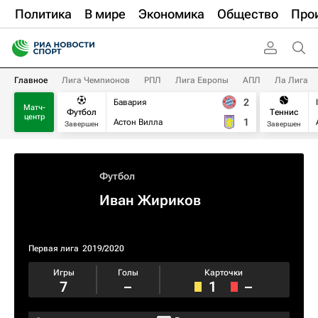
Политика
В мире
Экономика
Общество
Про
Главное
Лига Чемпионов
РПЛ
Лига Европы
АПЛ
Ла Лига
2
Бавария
Матч-
Футбол
Теннис
центр
1
Астон Вилла
Завершен
Завершен
Футбол
Иван Жириков
Первая лига
2019/2020
Игры
Голы
Карточки
7
–
1
–