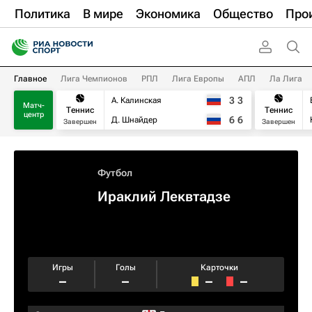
Политика
В мире
Экономика
Общество
Про
Главное
Лига Чемпионов
РПЛ
Лига Европы
АПЛ
Ла Лига
3
3
А. Калинская
Матч-
Теннис
Теннис
центр
6
6
Д. Шнайдер
Завершен
Завершен
Футбол
Ираклий Леквтадзе
Игры
Голы
Карточки
–
–
–
–