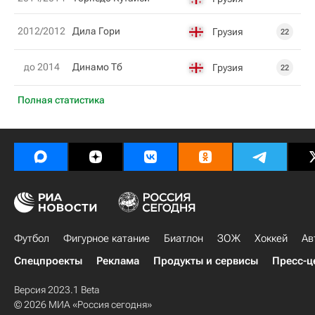
2012/2012
Дила Гори
Грузия
22
до 2014
Динамо Тб
Грузия
22
Полная статистика
Футбол
Фигурное катание
Биатлон
ЗОЖ
Хоккей
Ав
Спецпроекты
Реклама
Продукты и сервисы
Пресс-ц
Версия 2023.1 Beta
© 2026 МИА «Россия сегодня»