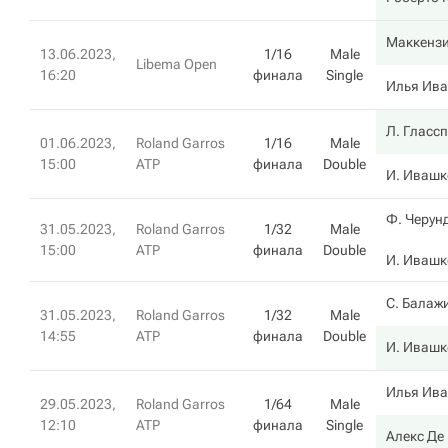
Маккенз
13.06.2023,
1/16
Male
Libema Open
16:20
финала
Single
Илья Ив
Л. Гласс
01.06.2023,
Roland Garros
1/16
Male
15:00
ATP
финала
Double
И. Ивашк
Ф. Черун
31.05.2023,
Roland Garros
1/32
Male
15:00
ATP
финала
Double
И. Ивашк
С. Балаж
31.05.2023,
Roland Garros
1/32
Male
14:55
ATP
финала
Double
И. Ивашк
Илья Ив
29.05.2023,
Roland Garros
1/64
Male
12:10
ATP
финала
Single
Алекс Де