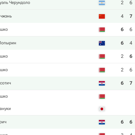
2
6
уэль Черундоло
4
7
ичжэнь
6
6
ашко
6
4
Попырин
2
6
ашко
2
6
ашко
6
7
сотич
ашко
тануки
6
6
рич