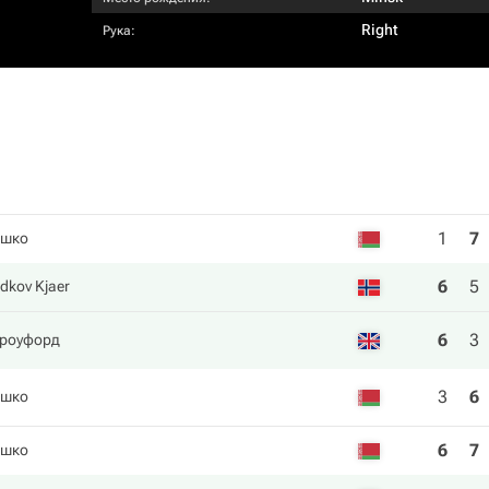
Right
Рука:
1
7
ашко
6
5
udkov Kjaer
6
3
Кроуфорд
3
6
ашко
6
7
ашко