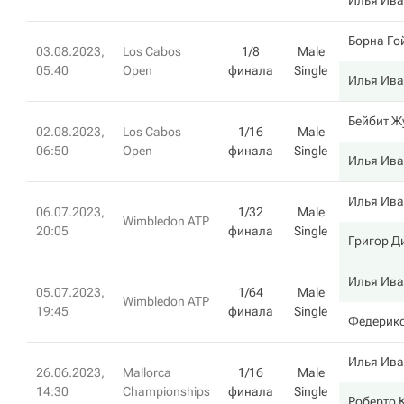
Илья Ив
Борна Го
03.08.2023,
Los Cabos
1/8
Male
05:40
Open
финала
Single
Илья Ив
Бейбит Ж
02.08.2023,
Los Cabos
1/16
Male
06:50
Open
финала
Single
Илья Ив
Илья Ив
06.07.2023,
1/32
Male
Wimbledon ATP
20:05
финала
Single
Григор Д
Илья Ив
05.07.2023,
1/64
Male
Wimbledon ATP
19:45
финала
Single
Федерик
Илья Ив
26.06.2023,
Mallorca
1/16
Male
14:30
Championships
финала
Single
Роберто 