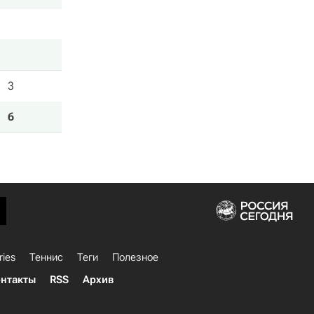
3
6
ries
Теннис
Теги
Полезное
нтакты
RSS
Архив