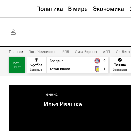
Политика
В мире
Экономика
Главное
Лига Чемпионов
РПЛ
Лига Европы
АПЛ
Ла Лига
2
Бавария
Матч-
Футбол
Теннис
центр
1
Астон Вилла
Завершен
Завершен
Теннис
Илья Ивашка