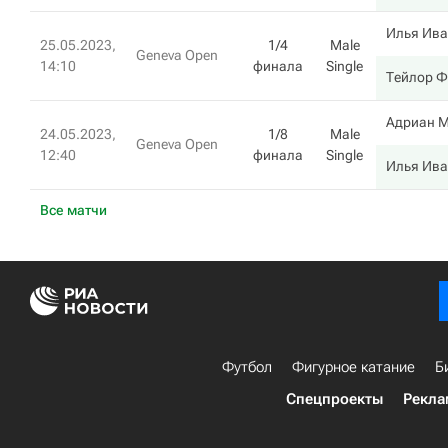
Илья Ив
25.05.2023,
1/4
Male
Geneva Open
14:10
финала
Single
Тейлор 
Адриан 
24.05.2023,
1/8
Male
Geneva Open
12:40
финала
Single
Илья Ив
Все матчи
Футбол
Фигурное катание
Б
Спецпроекты
Рекла