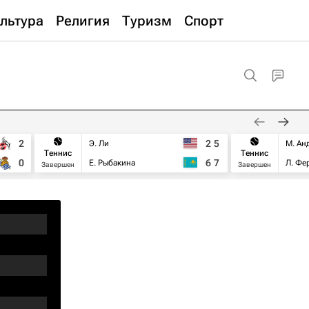
льтура
Религия
Туризм
Спорт
2
2
5
Э. Ли
М. Ан
Теннис
Теннис
0
6
7
Е. Рыбакина
Л. Фе
Завершен
Завершен