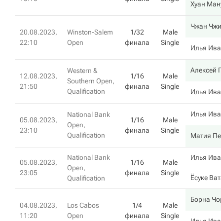
Хуан Ман
Чжан Чж
20.08.2023,
Winston-Salem
1/32
Male
22:10
Open
финала
Single
Илья Ив
Алексей 
Western &
12.08.2023,
1/16
Male
Southern Open,
21:50
финала
Single
Qualification
Илья Ив
Илья Ив
National Bank
05.08.2023,
1/16
Male
Open,
23:10
финала
Single
Qualification
Матия Пе
National Bank
Илья Ив
05.08.2023,
1/16
Male
Open,
23:05
финала
Single
Ёсуке Ва
Qualification
Борна Чо
04.08.2023,
Los Cabos
1/4
Male
11:20
Open
финала
Single