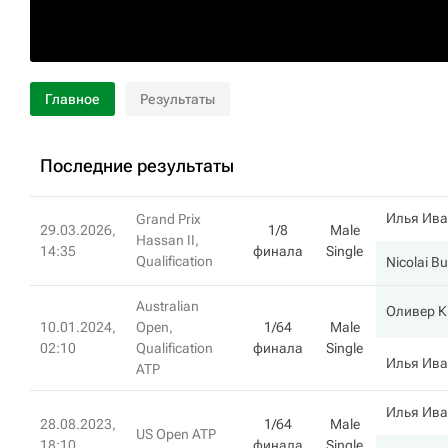
Главное
Результаты
Последние результаты
Илья Ив
Grand Prix
29.03.2026,
1/8
Male
Hassan II,
14:35
финала
Single
Qualification
Nicolai B
Australian
Оливер 
10.01.2024,
Open,
1/64
Male
02:10
Qualification
финала
Single
Илья Ив
ATP
Илья Ив
28.08.2023,
1/64
Male
US Open ATP
18:10
финала
Single