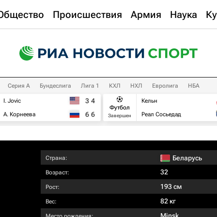
Общество
Происшествия
Армия
Наука
Ку
Серия А
Бундеслига
Лига 1
КХЛ
НХЛ
Евролига
НБА
3
4
I. Jovic
Кельн
Футбол
6
6
А. Корнеева
Реал Сосьедад
Завершен
Беларусь
Страна:
32
Возраст:
193 см
Рост:
82 кг
Вес:
Minsk
Место рождения: