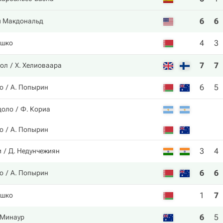
6
6
и Макдональд
4
3
ашко
7
7
пол
Х. Хелиоваара
6
5
о
А. Попырин
доло
Ф. Кориа
о
А. Попырин
3
4
и
Д. Недунчежиян
6
6
о
А. Попырин
1
7
ашко
6
5
 Минаур