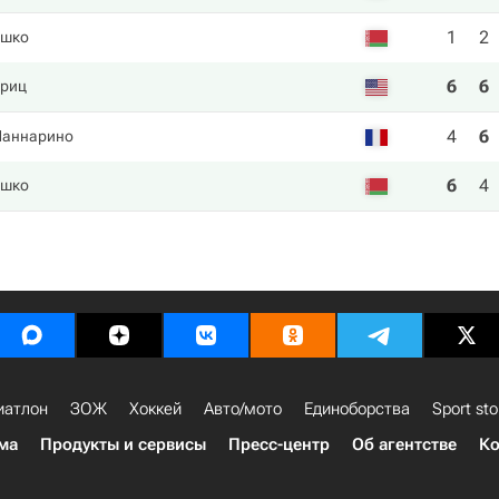
1
2
ашко
6
6
Фриц
4
6
Маннарино
6
4
ашко
иатлон
ЗОЖ
Хоккей
Авто/мото
Единоборства
Sport sto
ма
Продукты и сервисы
Пресс-центр
Об агентстве
Ко