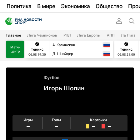
Политика
В мире
Экономика
Общество
Про
Главное
Лига Чемпионов
РПЛ
Лига Европы
АПЛ
Ла Лига
А. Калинская
Матч-
Теннис
Теннис
центр
Д. Шнайдер
06.08 19:30
06.08 21:00
Футбол
Игорь Шопин
Игры
Голы
Карточки
–
–
–
–