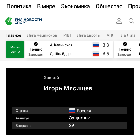
Политика
В мире
Экономика
Общество
Про
Главное
Лига Чемпионов
РПЛ
Лига Европы
АПЛ
Ла Лига
3
3
А. Калинская
Матч-
Теннис
Теннис
центр
6
6
Д. Шнайдер
Завершен
Завершен
Хоккей
Игорь Мясищев
Россия
Страна:
Защитник
Амплуа:
29
Возраст: