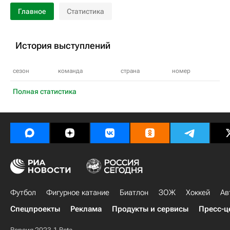
Главное
Статистика
История выступлений
сезон
команда
страна
номер
Полная статистика
Футбол
Фигурное катание
Биатлон
ЗОЖ
Хоккей
Ав
Спецпроекты
Реклама
Продукты и сервисы
Пресс-ц