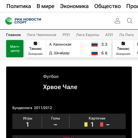
Политика
В мире
Экономика
Общество
Про
Главное
Лига Чемпионов
РПЛ
Лига Европы
АПЛ
Ла Лига
3
3
А. Калинская
Матч-
Теннис
Теннис
центр
6
6
Д. Шнайдер
Завершен
Завершен
Футбол
Хрвое Чале
Бундеслига
2011/2012
Игры
Голы
Карточки
1
–
1
–