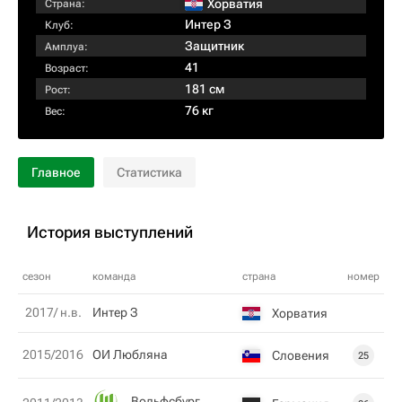
Хорватия
Страна:
Интер З
Клуб:
Защитник
Амплуа:
41
Возраст:
181 см
Рост:
76 кг
Вес:
Главное
Статистика
История выступлений
сезон
команда
страна
номер
2017/ н.в.
Интер З
Хорватия
2015/2016
ОИ Любляна
Словения
25
Вольфсбург