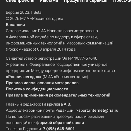
Спецпроекты
Реклама
Продукты и сервисы
Пресс-ц
Версия 2023.1 Beta
© 2026 МИА «Россия сегодня»
Вакансии
Сетевое издание РИА Новости зарегистрировано
в Федеральной службе по надзору в сфере связи,
информационных технологий и массовых коммуникаций
(Роскомнадзор) 08 апреля 2014 года.
Свидетельство о регистрации Эл № ФС77-57640
Учредитель: Федеральное государственное унитарное
предприятие Международное информационное агентство
«Россия сегодня»
(МИА «Россия сегодня»).
Правила использования материалов
Политика конфиденциальности
Правила применения рекомендательных технологий
Главный редактор:
Гаврилова А.В.
Адрес электронной почты Редакции:
r-sport.internet@ria.ru
По вопросам размещения пресс-релизов и рекламы
воспользуйтесь
формой обратной связи
Телефон Редакции:
7 (495) 645-6601