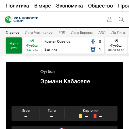
Политика
В мире
Экономика
Общество
Про
Главное
Лига Чемпионов
РПЛ
Лига Европы
АПЛ
Ла Лига
0
Крылья Советов
Матч-
Футбол
Футбол
центр
1
Балтика
2-й тайм
08.08 18:00
Футбол
Эрманн Кабаселе
Игры
Голы
Карточки
–
–
–
–