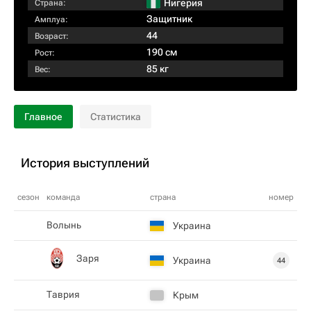
Нигерия
Страна:
Защитник
Амплуа:
44
Возраст:
190 см
Рост:
85 кг
Вес:
Главное
Статистика
История выступлений
сезон
команда
страна
номер
Волынь
Украина
Заря
Украина
44
Таврия
Крым