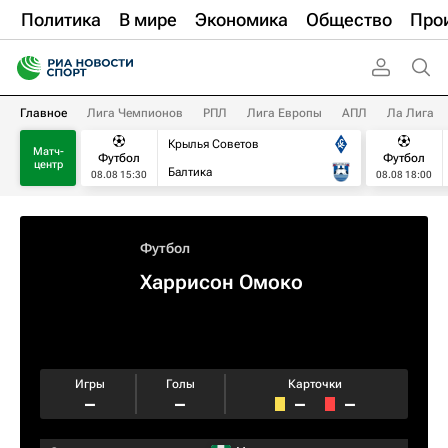
Политика
В мире
Экономика
Общество
Про
Главное
Лига Чемпионов
РПЛ
Лига Европы
АПЛ
Ла Лига
Крылья Советов
Матч-
Футбол
Футбол
центр
Балтика
08.08 15:30
08.08 18:00
Футбол
Харрисон Омоко
Игры
Голы
Карточки
–
–
–
–