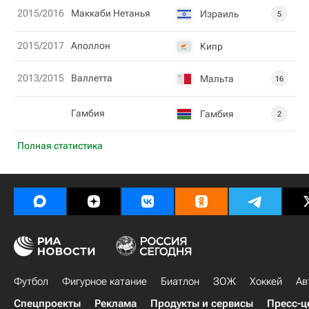
2015/2016
Маккаби Нетанья
Израиль
5
2015/2017
Аполлон
Кипр
2013/2015
Валлетта
Мальта
16
Гамбия
Гамбия
2
Полная статистика
Футбол
Фигурное катание
Биатлон
ЗОЖ
Хоккей
Ав
Спецпроекты
Реклама
Продукты и сервисы
Пресс-ц