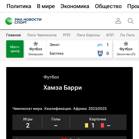
Политика
В мире
Экономика
Общество
Про
Главное
Лига Чемпионов
РПЛ
Лига Европы
АПЛ
Ла Лига
1
Зенит
Матч-
Футбол
Футбол
центр
0
Балтика
Завершен
Закончен (П)
Футбол
Хамза Барри
Чемпионат мира. Квалификация. Африка
2023/2025
Игры
Голы
Карточки
2
–
1
–