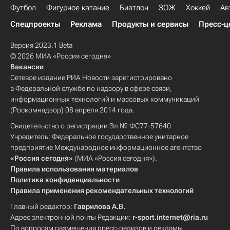
Футбол
Фигурное катание
Биатлон
ЗОЖ
Хоккей
Ав
Спецпроекты
Реклама
Продукты и сервисы
Пресс-ц
Версия 2023.1 Beta
© 2026 МИА «Россия сегодня»
Вакансии
Сетевое издание РИА Новости зарегистрировано
в Федеральной службе по надзору в сфере связи,
информационных технологий и массовых коммуникаций
(Роскомнадзор) 08 апреля 2014 года.
Свидетельство о регистрации Эл № ФС77-57640
Учредитель: Федеральное государственное унитарное
предприятие Международное информационное агентство
«Россия сегодня»
(МИА «Россия сегодня»).
Правила использования материалов
Политика конфиденциальности
Правила применения рекомендательных технологий
Главный редактор:
Гаврилова А.В.
Адрес электронной почты Редакции:
r-sport.internet@ria.ru
По вопросам размещения пресс-релизов и рекламы