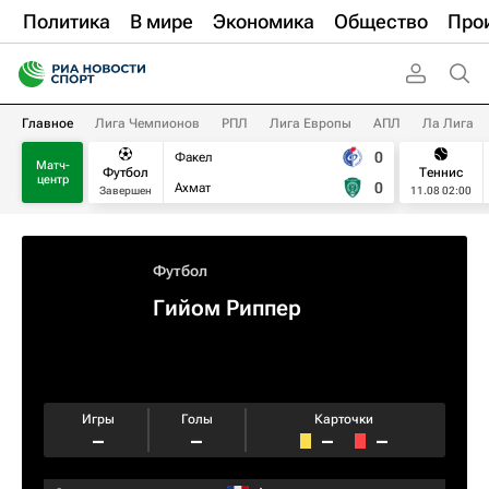
Политика
В мире
Экономика
Общество
Про
Главное
Лига Чемпионов
РПЛ
Лига Европы
АПЛ
Ла Лига
0
Факел
Матч-
Футбол
Теннис
центр
0
Ахмат
Завершен
11.08 02:00
Футбол
Гийом Риппер
Игры
Голы
Карточки
–
–
–
–