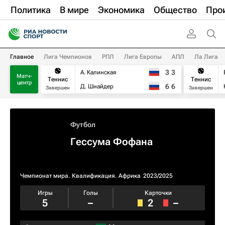
Политика
В мире
Экономика
Общество
Про
Главное
Лига Чемпионов
РПЛ
Лига Европы
АПЛ
Ла Лига
3
3
А. Калинская
Матч-
Теннис
Теннис
центр
6
6
Д. Шнайдер
Завершен
Завершен
Футбол
Гессума Фофана
Чемпионат мира. Квалификация. Африка
2023/2025
Игры
Голы
Карточки
5
–
2
–