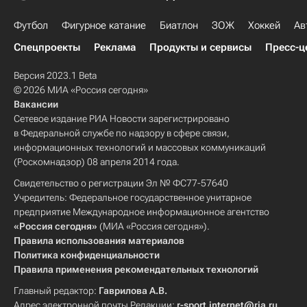
Футбол
Фигурное катание
Биатлон
ЗОЖ
Хоккей
Ав
Спецпроекты
Реклама
Продукты и сервисы
Пресс-ц
Версия 2023.1 Beta
© 2026 МИА «Россия сегодня»
Вакансии
Сетевое издание РИА Новости зарегистрировано
в Федеральной службе по надзору в сфере связи,
информационных технологий и массовых коммуникаций
(Роскомнадзор) 08 апреля 2014 года.
Свидетельство о регистрации Эл № ФС77-57640
Учредитель: Федеральное государственное унитарное
предприятие Международное информационное агентство
«Россия сегодня»
(МИА «Россия сегодня»).
Правила использования материалов
Политика конфиденциальности
Правила применения рекомендательных технологий
Главный редактор:
Гаврилова А.В.
Адрес электронной почты Редакции:
r-sport.internet@ria.ru