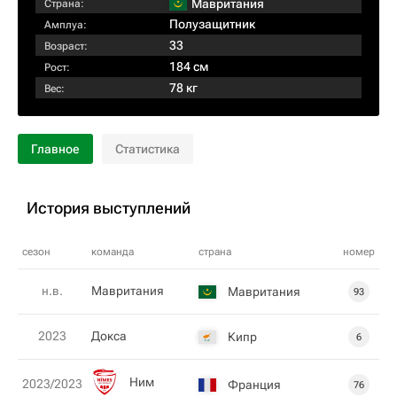
Мавритания
Страна:
Полузащитник
Амплуа:
33
Возраст:
184 см
Рост:
78 кг
Вес:
Главное
Статистика
История выступлений
сезон
команда
страна
номер
н.в.
Мавритания
Мавритания
93
2023
Докса
Кипр
6
Ним
2023/2023
Франция
76