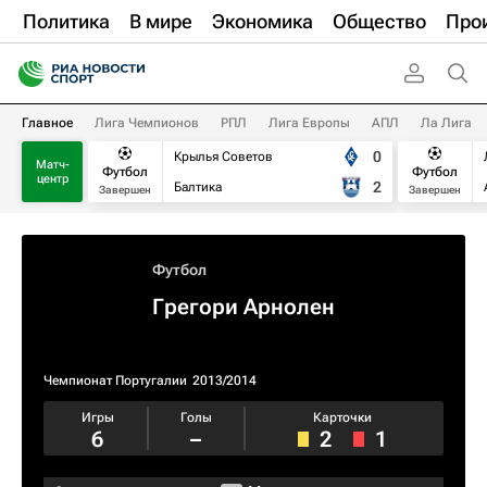
Политика
В мире
Экономика
Общество
Про
Главное
Лига Чемпионов
РПЛ
Лига Европы
АПЛ
Ла Лига
0
Крылья Советов
Матч-
Футбол
Футбол
центр
2
Балтика
Завершен
Завершен
Футбол
Грегори Арнолен
Чемпионат Португалии
2013/2014
Игры
Голы
Карточки
6
–
2
1