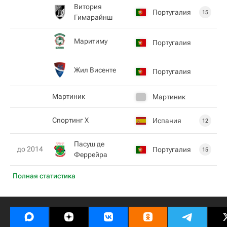
Витория
Португалия
15
Гимарайнш
Маритиму
Португалия
Жил Висенте
Португалия
Мартиник
Мартиник
Спортинг Х
Испания
12
Пасуш де
до 2014
Португалия
15
Феррейра
Полная статистика