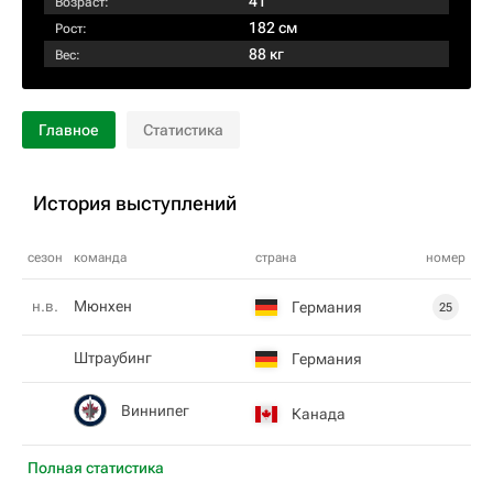
41
Возраст:
182 см
Рост:
88 кг
Вес:
Главное
Статистика
История выступлений
сезон
команда
страна
номер
н.в.
Мюнхен
Германия
25
Штраубинг
Германия
Виннипег
Канада
Полная статистика