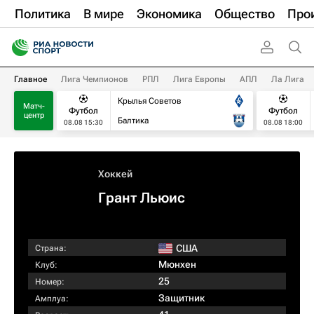
Политика
В мире
Экономика
Общество
Про
Главное
Лига Чемпионов
РПЛ
Лига Европы
АПЛ
Ла Лига
Крылья Советов
Матч-
Футбол
Футбол
центр
Балтика
08.08 15:30
08.08 18:00
Хоккей
Грант Льюис
США
Страна:
Мюнхен
Клуб:
25
Номер:
Защитник
Амплуа: