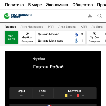
Политика
В мире
Экономика
Общество
Про
Главное
Лига Чемпионов
РПЛ
Лига Европы
АПЛ
Ла Лига
3
Динамо Москва
Матч-
Футбол
Футбол
центр
1
Динамо Махачкала
Завершен
Завершен
Футбол
Гаэтан Робай
Игры
Голы
Карточки
–
–
–
–