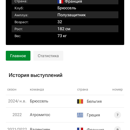
Франция
Страна:
Брюссель
Клуб:
Полузащитник
Амплуа:
32
Возраст:
182 см
Рост:
73 кг
Вес:
Главное
Статистика
История выступлений
сезон
команда
страна
номер
2024/ н.в.
Брюссель
Бельгия
2022
Атромитос
Греция
7
2021/2022
Валенсиен
Франция
9