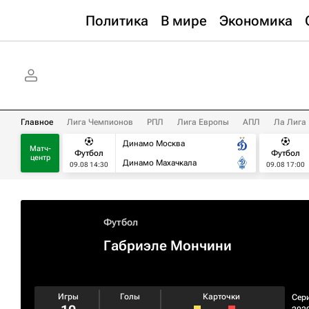
Политика
В мире
Экономика
Главное
Лига Чемпионов
РПЛ
Лига Европы
АПЛ
Ла Лига
Динамо Москва
Матч-
Футбол
Футбол
центр
Динамо Махачкала
09.08 14:30
09.08 17:00
Футбол
Габриэле Мончини
Игры
Голы
Карточки
Сер