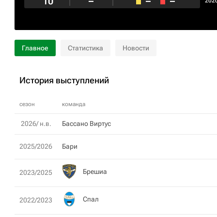
10
–
–
–
202
Главное
Статистика
Новости
История выступлений
сезон
команда
2026/ н.в.
Бассано Виртус
2025/2026
Бари
Брешиа
2023/2025
Спал
2022/2023