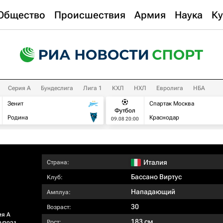
Общество
Происшествия
Армия
Наука
Ку
Серия А
Бундеслига
Лига 1
КХЛ
НХЛ
Евролига
НБА
Зенит
Спартак Москва
Футбол
Родина
Краснодар
09.08 20:00
Италия
Страна:
Бассано Виртус
Клуб:
Нападающий
Амплуа:
30
Возраст:
ия А
183 см
Рост: