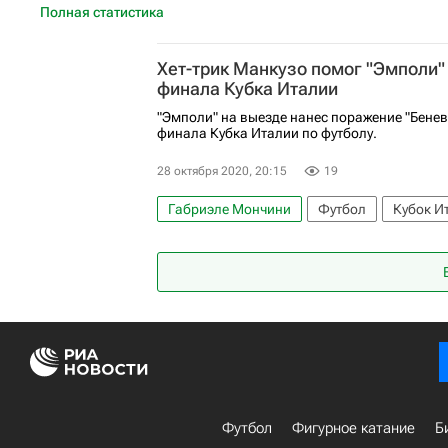
Полная статистика
Хет-трик Манкузо помог "Эмполи" 
финала Кубка Италии
"Эмполи" на выезде нанес поражение "Бенев
финала Кубка Италии по футболу.
28 октября 2020, 20:15
19
Габриэле Мончини
Футбол
Кубок И
Джулия Манкусо
Паскуале Скьяттарел
Футбол
Фигурное катание
Б