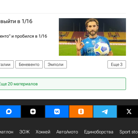
выйти в 1/16
енто" и пробился в 1/16
талии
Беневенто
Эмполи
Еще
3
ла
Марко Оливьери
Еще 20 материалов
иатлон
ЗОЖ
Хоккей
Авто/мото
Единоборства
Sport sto