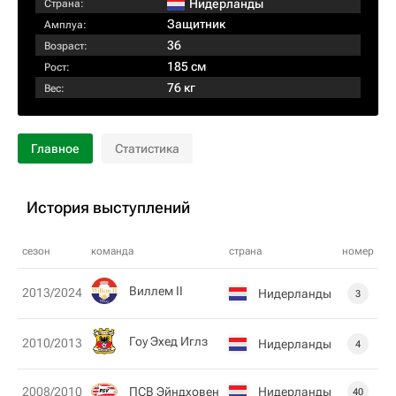
Нидерланды
Страна:
Защитник
Амплуа:
36
Возраст:
185 см
Рост:
76 кг
Вес:
Главное
Статистика
История выступлений
сезон
команда
страна
номер
Виллем II
2013/2024
Нидерланды
3
Гоу Эхед Иглз
2010/2013
Нидерланды
4
ПСВ Эйндховен
Нидерланды
2008/2010
40