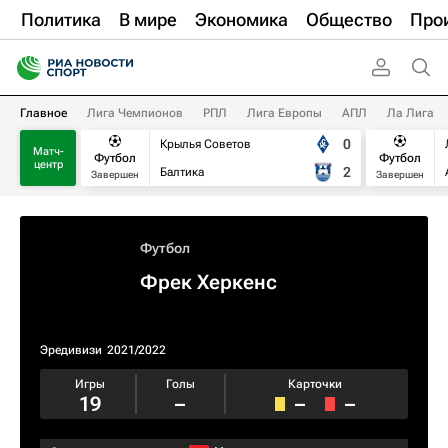
Политика
В мире
Экономика
Общество
Про
Главное
Лига Чемпионов
РПЛ
Лига Европы
АПЛ
Ла Лига
0
Крылья Советов
Матч-
Футбол
Футбол
центр
2
Балтика
Завершен
Завершен
Футбол
Фрек Херкенс
Эредивизи
2021/2022
Игры
Голы
Карточки
19
–
–
–