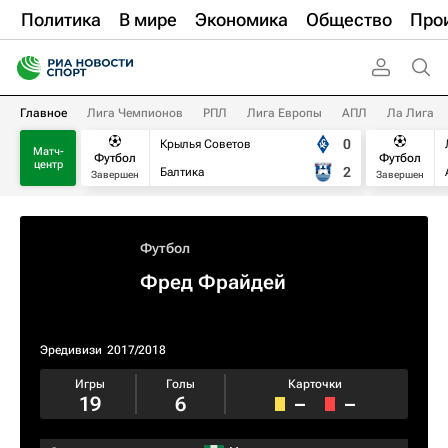
Политика
В мире
Экономика
Общество
Про
Главное
Лига Чемпионов
РПЛ
Лига Европы
АПЛ
Ла Лига
0
Крылья Советов
Матч-
Футбол
Футбол
центр
2
Балтика
Завершен
Завершен
Футбол
Фред Фрайдей
Эредивизи
2017/2018
Игры
Голы
Карточки
19
6
–
–