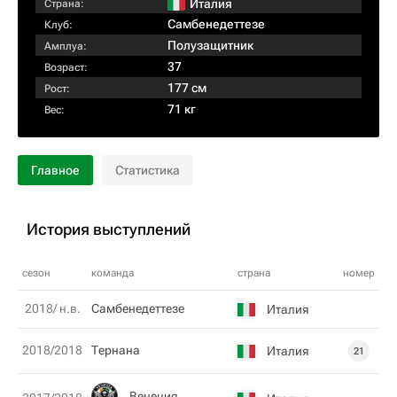
Италия
Страна:
Самбенедеттезе
Клуб:
Полузащитник
Амплуа:
37
Возраст:
177 см
Рост:
71 кг
Вес:
Главное
Статистика
История выступлений
сезон
команда
страна
номер
2018/ н.в.
Самбенедеттезе
Италия
2018/2018
Тернана
Италия
21
Венеция