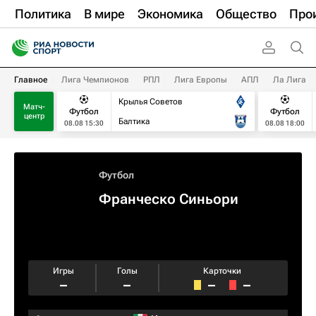
Политика
В мире
Экономика
Общество
Про
Главное
Лига Чемпионов
РПЛ
Лига Европы
АПЛ
Ла Лига
Крылья Советов
Матч-
Футбол
Футбол
центр
Балтика
08.08 15:30
08.08 18:00
Футбол
Франческо Синьори
Игры
Голы
Карточки
–
–
–
–