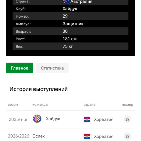
Австралия
Страна:
Хайдук
Клуб:
29
Номер:
Защитник
Амплуа:
30
Возраст:
181 см
Рост:
75 кг
Вес:
Главное
Статистика
История выступлений
сезон
команда
страна
номер
Хайдук
Хорватия
2025/ н.в.
29
2026/2026
Осиек
Хорватия
29