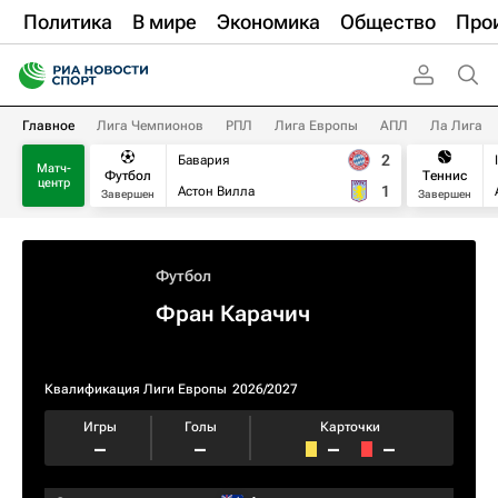
Политика
В мире
Экономика
Общество
Про
Главное
Лига Чемпионов
РПЛ
Лига Европы
АПЛ
Ла Лига
2
Бавария
Матч-
Футбол
Теннис
центр
1
Астон Вилла
Завершен
Завершен
Футбол
Фран Карачич
Квалификация Лиги Европы
2026/2027
Игры
Голы
Карточки
–
–
–
–