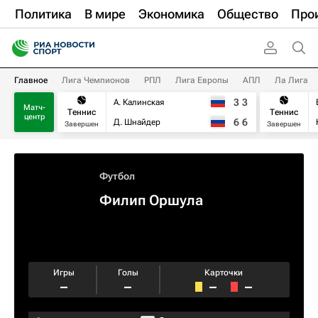
Политика
В мире
Экономика
Общество
Про
Главное
Лига Чемпионов
РПЛ
Лига Европы
АПЛ
Ла Лига
3
3
А. Калинская
Матч-
Теннис
Теннис
центр
6
6
Д. Шнайдер
Завершен
Завершен
Футбол
Филип Оршула
Игры
Голы
Карточки
–
–
–
–