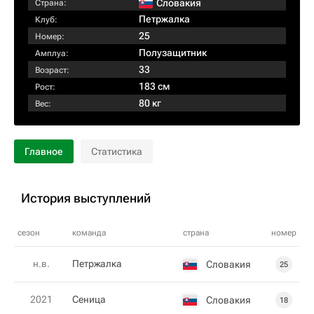
Словакия
Страна:
Петржалка
Клуб:
25
Номер:
Полузащитник
Амплуа:
33
Возраст:
183 см
Рост:
80 кг
Вес:
Главное
Статистика
История выступлений
сезон
команда
страна
номер
н.в.
Петржалка
Словакия
25
2021
Сеница
Словакия
18